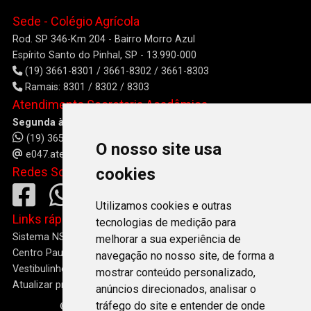
Sede - Colégio Agrícola
Rod. SP 346-Km 204 - Bairro Morro Azul
Espírito Santo do Pinhal, SP - 13.990-000
(19) 3661-8301 / 3661-8302 / 3661-8303
Ramais: 8301 / 8302 / 8303
Atendimento Secretaria Acadêmica
Segunda à Sexta: das 08h às 17h e das 19h às 21h
(19) 3651-1229
O nosso site usa
e047.atendimento@etec.sp.gov.br
Redes Sociais
cookies
Utilizamos cookies e outras
Links rápidos
tecnologias de medição para
Sistema NSA
melhorar a sua experiência de
Centro Paula Souza
navegação no nosso site, de forma a
Vestibulinho
mostrar conteúdo personalizado,
Atualizar preferências de cookies
anúncios direcionados, analisar o
tráfego do site e entender de onde
© 2026 - Etec Dr. Carolino da Motta e Silva