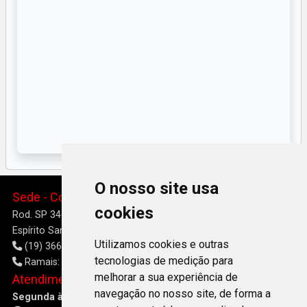
O nosso site usa
Sede - Colégio Agrícola
cookies
Rod. SP 346-Km 204 - Bairro Morro Azul
Espírito Santo do Pinhal, SP - 13.990-000
Utilizamos cookies e outras
(19) 3661-8301 / 3661-8302 / 3661-8303
tecnologias de medição para
Ramais: 8301 / 8302 / 8303
melhorar a sua experiência de
Atendimento Secretaria Acadêmica
navegação no nosso site, de forma a
Segunda à Sexta: das 08h às 17h e das 19h às 21h